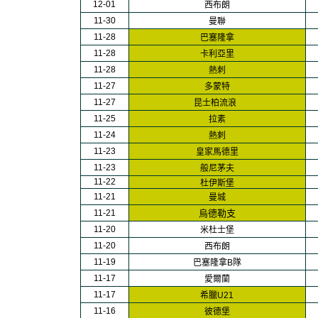
1
2-01
西布朗
11-
30
曼聯
11-
28
巴塞隆拿
11-
28
卡利亞里
11-
28
熱刺
11-
27
多蒙特
11-
27
昆士柏流浪
11-
25
拉素
11-
24
熱刺
11-
23
皇家馬德里
11-
23
般尼茅夫
11-
22
杜伊斯堡
11-
21
曼城
11-
21
烏德勒支
11-
20
米杜士堡
11-
20
西布朗
11-
19
巴塞隆拿B隊
11-
17
愛爾蘭
11-
17
希臘U21
11-
16
彼德堡