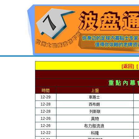
[
返回
] [
重
點
內
幕 
時間
上盤
1
2-29
車路士
1
2-28
西布朗
1
2-28
列斯联
1
2-26
真特
1
2-26
布力般流浪
1
2-22
科隆