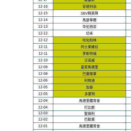
薩雷斯
1
2-16
安德列治
1
2-15
SBV精英隊
1
2-14
馬瑟韋爾
1
2-13
华伦西亚
1
2-12
切禾
1
2-12
哈化柏林
1
2-11
阿士東維拉
1
2-11
李斯特城
1
2-10
汉诺威
1
2-08
皇家馬德里
1
2-08
巴塞隆拿
1
2-06
利物浦
1
2-05
加泰
1
2-05
多蒙特
1
2-04
馬德里體育會
1
2-04
打比郡
1
2-03
聖保利
1
2-02
巴勒莫
1
2-01
馬德里體育會