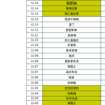
11-
15
錫耶納
11-
14
靴格拉斯
11-
14
拜仁慕尼黑
11-
13
雲達不萊梅
11-
13
雷丁
11-
12
普雷斯頓
11-
11
高寧根
11-
10
阿士東維拉
11-
10
史雲斯
11-
09
斯肯索普
11-
09
般尼
11-
08
奧斯拿布克
11-
07
車路士
11-
07
森多利亞
11-
06
侯城
11-
06
伯明翰
11-
05
史浩克零四
11-
04
利物浦
11-
04
利华古逊
11-
03
車路士