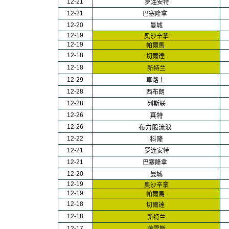
1
2-21
罗连安特
1
2-21
巴塞隆拿
1
2-20
曼城
1
2-19
奥沙辛拿
1
2-19
帕爾馬
1
2-18
切爾達
1
2-18
新特兰
1
2-29
車路士
1
2-28
西布朗
1
2-28
列斯联
1
2-26
真特
1
2-26
布力般流浪
1
2-22
科隆
1
2-21
罗连安特
1
2-21
巴塞隆拿
1
2-20
曼城
1
2-19
奥沙辛拿
1
2-19
帕爾馬
1
2-18
切爾達
1
2-18
新特兰
1
2-17