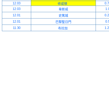
12
.0
3
0.
修咸頓
12
.0
3
1.
韋斯咸
12
.01
0.
史篤城
12
.01
0.
巴黎聖日門
11
.30
1.
布拉加