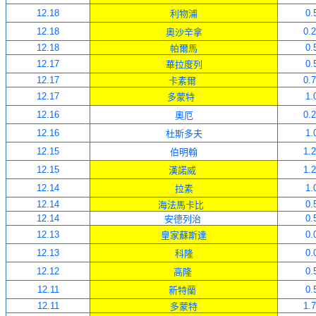
12
.18
0.
利物浦
12
.18
0.
奧沙辛拿
12
.18
0.
帕爾馬
12
.17
0.
華拉度列
12
.17
0.
卡素爾
12
.17
1.
多蒙特
12
.1
6
0.
奧厄
12
.1
6
1.
杜斯多夫
12
.1
5
1.
伯明翰
12
.1
5
1.
漢諾威
12
.14
1.
拉素
12
.14
0.
海法馬卡比
12
.14
0.
安德列治
12
.13
0.
皇家蘇斯達
12
.13
0.
科隆
12
.1
2
0.
高隆
12
.11
0.
新特蘭
12
.11
1.
多蒙特