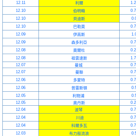
12
.11
1.
利爾
12
.10
0.
伯明翰
12
.10
0.
貝迪斯
12
.10
0.
巴勒莫
12
.0
9
1.
伊高斯
12
.0
9
0.
森多利亞
12
.08
0.
奧爾杜
12
.08
1.
祖雲達斯
12
.07
0.
曼城
12
.07
0.
曼聯
12
.0
6
0.
多蒙特
12
.0
6
0.
普雷斯頓
12
.05
0.
利物浦
12
.05
0.
奧丹斯
12
.04
0.
波琴
12
.04
0.
川迪
12
.04
0.
科爾多瓦
12
.0
3
0.
布力般流浪