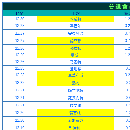
普 通 會
時間
上盤
讓
12
.30
1.
修咸頓
12
.
28
0.
喜百年
12
.
27
0.
安德列治
12
.
27
0.
錫菲聯
12
.
26
1.
修咸頓
12
.
26
1.
曼城
12
.
26
賓福特
12
.
23
0.
登地聯
12
.
23
0.
恩華利斯
12
.
22
0.
熱刺
12
.
21
0.
薩拉戈薩
12
.
21
0.
羅連安特
12
.
21
0.
歐塞爾
12
.
20
1.
賀芬咸
12
.
20
0.
愛斯賓奴
12
.19
0.
聖保利