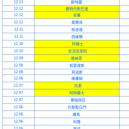
12.13
新特蘭
12.12
鹿特丹斯巴達
12.12
安曼
12.12
奧爾良
12.11
柏迪遜
12.11
西維爾
12.10
阿積士
12.10
史浩克零四
12.09
摩納哥
12.09
祖雲達斯
12.08
貝迪斯
12.06
維羅納
12.07
拉素
12.07
阿特蘭大
12.07
華倫西亞
12.06
巴黎聖日門
12.06
羅馬
12.06
科隆
12.05
富咸