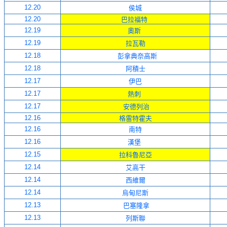
12.20
侯城
12.20
巴拉福特
12.19
奧斯
12.19
拉瓦勒
12.18
彭拿典奈高斯
12.18
阿積士
12.17
伊巴
12.17
熱刺
12.17
安德列治
12.16
格雷特霍夫
12.16
南特
12.16
漢堡
12.15
拉科魯尼亞
12.14
艾高干
12.14
西維爾
12.14
烏甸尼斯
12.13
巴塞隆拿
12.13
列斯聯