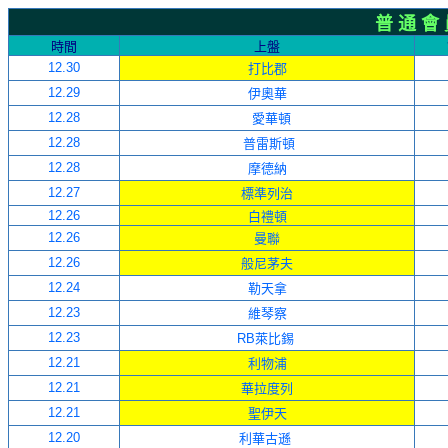
普 通 會
時間
上盤
12.30
打比郡
12.29
伊奧華
12.28
愛華頓
12.28
普雷斯頓
12.28
摩德納
12.27
標準列治
12.26
白禮頓
12.26
曼聯
12.26
般尼茅夫
12.24
勒天拿
12.23
維琴察
12.23
RB萊比錫
12.21
利物浦
12.21
華拉度列
12.21
聖伊天
12.20
利華古遜