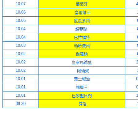
10.07
4
葡萄牙
10.06
塞爾維亞
10.06
厄瓜多爾
10.04
錫菲聯
10.04
巴拉福特
10.03
勒哈費爾
10.02
傑羅納
10.02
2
皇家馬德里
10.02
阿仙奴
10.01
0
葉士域治
10.01
0
錫周三
10.01
1
巴黎聖日門
09.30
芬洛