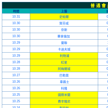
普 通 會
時間
上盤
10.31
0
史帕爾
10.30
0
賀芬咸
10.30
奈斯
10.30
華拿倫加
10.29
曼聯
10.29
0
卡迪夫城
10.29
0
利物浦
10.28
0
紅星
10.28
0
阿梅爾城
10.27
巴勒莫
10.26
車路士
10.26
科隆
10.25
國際米蘭
10.25
費辛隆尼
10.24
0
布拉加