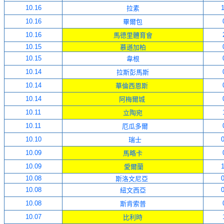
10.16
1
拉素
10.16
畢爾包
10.16
馬德里體育會
10.15
慕遜加柏
10.15
韋根
10.14
拉斯彭馬斯
10.14
華倫西恩斯
10.14
阿梅爾城
10.11
立陶宛
10.11
厄瓜多爾
10.10
0
瑞士
10.09
馬略卡
10.09
1
愛爾蘭
10.08
0
斯洛文尼亞
10.08
0
紐文西亞
10.08
斯肯索普
10.07
比利時