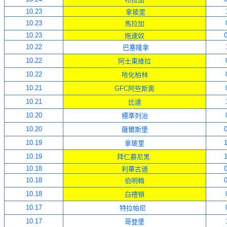
10.23
拿玻里
10.23
馬拉加
10.23
0
拖連奴
10.22
巴塞隆拿
10.22
阿士東維拉
10.22
哈化柏林
10.21
GFC阿些斯奧
10.21
比達
10.20
標準列治
10.20
0
薩爾斯堡
10.19
1
拿玻里
10.19
1
拜仁慕尼黑
10.18
0
利華古遜
10.18
0
伯明翰
10.18
白禮頓
10.17
特拉帕尼
10.17
哥登堡