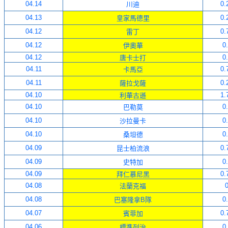
0
4
.
14
0.
川迪
0
4
.
13
0.
皇家馬德里
0
4
.
12
0.
雷丁
0
4
.
12
0
伊奧華
0
4
.
12
0
唐卡士打
0
4
.
11
0.
卡馬亞
0
4
.
11
0.
薩拉戈薩
0
4
.
10
1.
利華古遜
0
4
.
10
0
巴勒莫
0
4
.
10
0
沙拉曼卡
0
4
.
10
0
桑坦德
0
4
.
09
0.
昆士柏流浪
0
4
.
09
0
史特加
0
4
.
09
0.
拜仁慕尼黑
0
4
.
0
8
法蘭克福
0
4
.
0
8
0
巴塞隆拿B隊
0
4
.
07
0.
賓菲加
0
4
.
0
6
0
標準列治