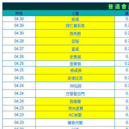
普 通 會
時間
上盤
讓
04
.
30
0
侯城
04
.
30
0.
拜仁慕尼黑
04
.
30
0.
西布朗
04
.
2
8
0.
亞琛
04
.
27
0.
富咸
04
.
26
0
史篤城
04
.
2
5
0.
查爾頓
04
.
2
5
0
修咸頓
04
.
2
5
0.
史達比克
04
.
24
0.
阿仙奴
04
.
24
0
巴黎聖日門
04
.
24
0
西維爾
04
.
23
0
特內里費
04
.
23
0
AC米蘭
04
.
23
0
羅奇代爾