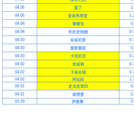
0
4
.
05
1
雷丁
0
4
.
05
1.
皇家馬德里
0
4
.
04
0
畢爾包
0
4
.
04
0.
利尼史特朗
0
4
.
03
0.
烏甸尼斯
0
4
.
03
0
愛斯賓奴
0
4
.
03
0.
卡坦尼亞
0
4
.
02
0.
修咸頓
0
4
.
02
0.
卡迪夫城
0
4
.
02
1.
阿仙奴
0
4
.
01
0
史浩克零四
0
4
.
01
0
彼德堡
03
.
29
0
伊奧華