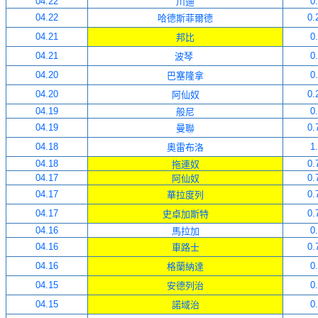
04
.
22
0
川迪
04
.
22
0.
哈德斯菲爾德
04
.
21
0
邦比
0
4
.
21
0
波琴
0
4
.
20
0
巴塞隆拿
0
4
.
20
0.
阿仙奴
0
4
.
1
9
0
般尼
0
4
.
1
9
0.
曼聯
0
4
.
18
1
奧雷布洛
0
4
.
18
0.
拖連奴
0
4
.
17
0.
阿仙奴
0
4
.
17
0.
華拉度列
0
4
.
17
0.
史卓加斯特
0
4
.
16
0
馬拉加
0
4
.
16
0.
車路士
0
4
.
16
0
格蘭納達
0
4
.
1
5
0
安德列治
0
4
.
1
5
0
諾域治